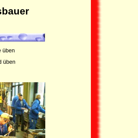
sbauer
e üben
d üben