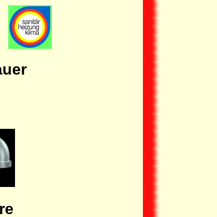
e
auer
re