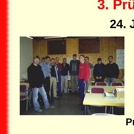
3. Pr
24. 
P