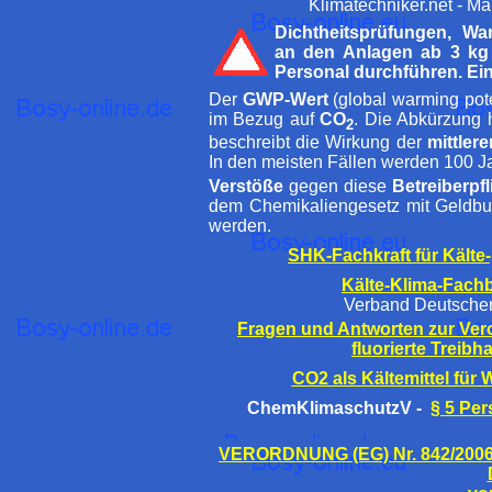
Klimatechniker.net - M
Dichtheitsprüfungen, W
an den Anlagen ab 3 kg Kä
Personal durchführen. Eine
Der
GWP-Wert
(global warming pote
im Bezug auf
CO
. Die Abkürzung h
2
beschreibt die Wirkung der
mittler
In den meisten Fällen werden 100 Ja
Verstöße
gegen diese
Betreiberpfl
dem Chemikaliengesetz mit Geldb
werden.
SHK-Fachkraft für Kält
Kälte-Klima-Fachb
Verband Deutscher
Fragen und Antworten zur Ver
fluorierte Treib
CO2 als Kältemittel f
ChemKlimaschutzV -
§ 5 Pe
VERORDNUNG (EG) Nr. 842/2