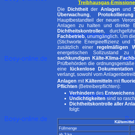
Treibhausgas-Emissione
Die
Dichtheit
der
Anlagen
und
Überwachung
,
Protokollierung
Hauptbestandteil der neuen Veror
Anlagen zu halten und direkte 
Dichtheitskontrollen
, durchgef
Fachbetrieb
, unumgänglich. Um die
(Stichworte Energieeffizienz un
zusätzlich einer
regelmäßigen W
energetischen Sollzustand zu 
sachkundigen Kälte-Klima-Fachbe
Prüfbehörden die ordnungsgemäße 
eine
lückenlose Dokumentation
verlangt, sowohl vom Anlagenbetreib
Anlagen
mit
Kältemitteln
mit
fluor
Pflichten
(Betreiberpflichten):
Verhindern
des
Entweichens
Undichtigkeiten
sind so rasc
Dichtheitskontrolle aller An
folgt:
Kältemitte
Füllmenge
ab 3 kg