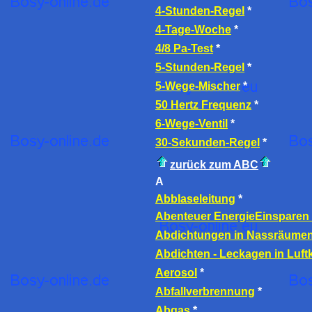
4-Stunden-Regel
*
4-Tage-Woche
*
4/8 Pa-Test
*
5-Stunden-Regel
*
5-Wege-Mischer
*
50 Hertz Frequenz
*
6-Wege-Ventil
*
30-Sekunden-Regel
*
zurück zum ABC
A
Abblaseleitung
*
Abenteuer EnergieEinsparen
Abdichtungen in Nassräume
Abdichten - Leckagen in Luf
Aerosol
*
Abfallverbrennung
*
Abgas
*