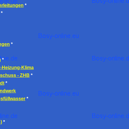
rleitungen
*
*
ngen
*
g
*
-Heizung-Klima
schuss - ZHB
*
dt
*
andwerk
sfüllwasser
*
)
*