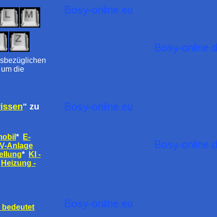
iesbezüglichen
 um die
wissen
" zu
obil
*
E-
V-Anlage
llung
*
KI -
Heizung -
 bedeutet