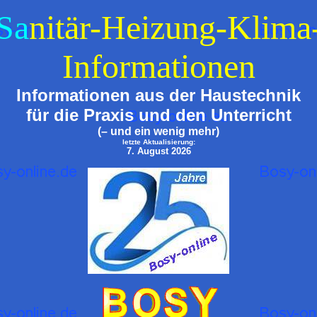
S
a
n
i
t
ä
r
-
H
e
i
z
u
n
g
-
K
l
i
m
a
I
n
f
o
r
m
a
t
i
o
n
e
n
Informationen aus der Haustechnik
für die Praxis und den Unterricht
(
– und ein wenig mehr)
letzte Aktualisierung:
7. August 2026