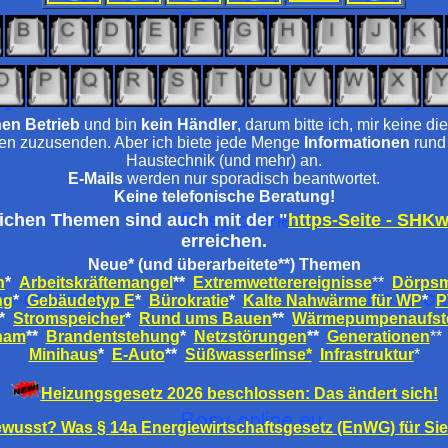
nen Betrieb
und bin
kein Händler
, darum bitte ich, mir keine d
en zuzusenden. Aber ich biete jede Menge
Informationen
rund
Haustechnik (und mehr) an.
E-Mails
werden nur sporadisch beantwortet.
Keine telefonische Beratung!
lichen Themen sind auch mit der "
https-Seite - SHK
erreichen.
Neue* (und überarbeitete**) Themen
h
*
Arbeitskräftemangel
**
Extremwetterereignisse
**
Dörpsm
n
g
*
Gebäudetyp E
*
Bürokratie
*
Kalte Nahwärme für WP
*
P
*
Stromspeicher
*
Rund ums Bauen
**
Wärmepumpenaufste
nam
**
Brandentstehung
*
Netzstörungen
**
Generationen
**
Minihaus
*
E-Auto
**
Süßwasserlinse*
Infrastruktur
*
Heizungsgesetz 2026 beschlossen: Das ändert sich!
wusst? Was § 14a Energiewirtschaftsgesetz (EnWG) für Sie