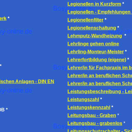
Legionellen in Kurzform
*
Legionellen - Empfehlunge
erk
*
Legionellenfilter
*
Legionellenschaltung
*
Lehmputz-Wandheizung
*
Lehrlinge gehen online
Lehrling-Monteur-Meister
*
Lehrerfortbildung (eigene)
*
*
Lehrer/in für Fachpraxis im 
Lehrer/in an beruflichen Sch
schen Anlagen - DIN EN
Lehrer/in an beruflichen Schu
Leistungsbeschreibung - Le
Leistungszahl
*
Leistungskennzahl
*
B *
Leitungsbau - Graben
*
Leitungsbau - grabenlos
*
Leitungsschutzschalter - S