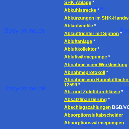
SHK-Ablage
*
Abkühlstrecke
*
Abkürzungen im SHK-Handw
Ablaufventile
*
Ablauftrichter mit Siphon
*
Abluftanlage
*
Abluftkollektor
*
Abluftwärmepumpe
*
Abnahme einer Werkleistung
Abnahmeprotokoll
*
Abnahme von Raumlufttechni
12599
*
Ab- und Zuluftdurchlässe
*
Absatzfinanzierung
*
Abschlagszahlungen
BGB/VO
Absorptionsluftabscheider
Absorptionswärmepumpen