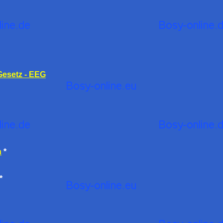
Gesetz - EEG
n
*
*