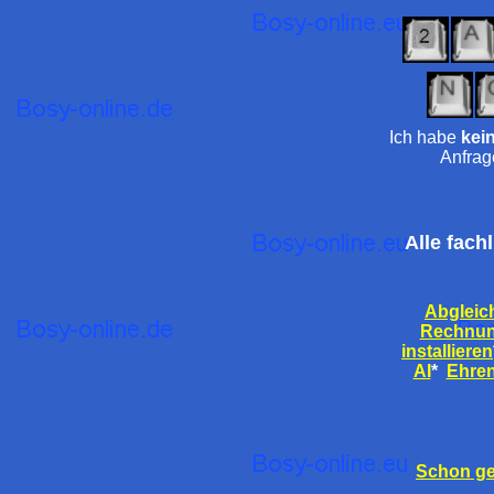
Ich habe
kei
Anfrag
Alle fach
Abgleic
Rechnu
installieren
AI
*
Ehre
Schon ge