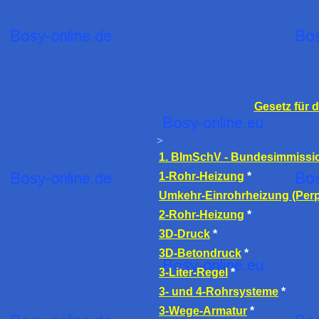
Gesetz für 
>
1. BImSchV - Bundesimmissi
1-Rohr-Heizung
*
Umkehr-Einrohrheizung (Perp
2-Rohr-Heizung
*
3D-Druck
*
3D-Betondruck
*
3-Liter-Regel
*
3- und 4-Rohrsysteme
*
3-Wege-Armatur
*