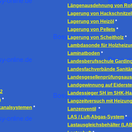
Längenausdehnung von Roh
Lagerung von Hackschnitzel
Lagerung von Heizöl
*
Lagerung von Pellets
*
Lagerung von Scheitholz
*
Lambdasonde für Holzheizu
Laminatboden
*
Landesberufsschule Gardin
Landesfachverbände Sanitär
Landesgesellenprüfungsaus
Landgewinnung auf Eiderste
 2
Landessieger SH im SHK-H
n
*
Langzeitversuch mit Heizung
tkanalsystemen
*
Lanzenventil
*
LAS / Luft-Abgas-System
*
Lastausgleichsbehälter (LAB