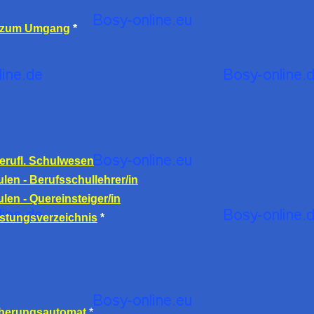
n zum Umgang
*
berufl. Schulwesen
ulen - Berufsschullehrer/in
len - Quereinsteiger/in
istungsverzeichnis
*
icherungsautomat
*