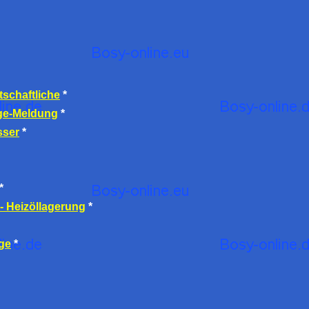
tschaftliche
*
ge-Meldung
*
sser
*
*
 Heizöllagerung
*
ge
*