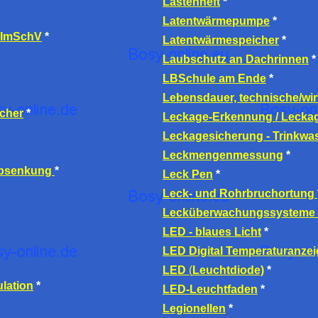
Lastenheft
*
Latentwärmepumpe
*
BImSchV
*
Latentwärmespeicher
*
Laubschutz an Dachrinnen
*
LBSchule am Ende
*
Lebensdauer, technische/wir
cher
*
Leckage-Erkennung / Lecka
Leckagesicherung - Trinkwa
Leckmengenmessung
*
absenkung
*
Leck Pen
*
Leck- und Rohrbruchortung
Lecküberwachungssysteme -
LED
- blaues Licht
*
LED Digital Temperaturanzei
LED
(
Leuchtdiode)
*
ulation
*
LED-
Leuchtfaden
*
Legionellen
*