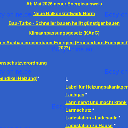
Ab Mai 2026 neuer Energieausweis
Neue Balkonkraftwerk-Norm
Bau-Turbo - Schneller bauen heißt günstiger bauen
Klimaanpassungsgesetz (KAnG)
den Ausbau erneuerbarer Energien (Erneuerbare-Energien-
2023)
onsschutzverordnung
endikel-Heizung)
*
L
Label für Heizungsaltanlage
Lachgas
*
Lärm nervt und macht krank
Lärmschutz
*
Ladestation - Ladesäule
*
Ladestation zu Hause
*