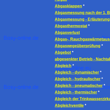
Abgasklappen
*
Abgasmessung nach der 1. 
Abgasmessung - Erläuterung
Abgasthermostat
*
Abgasverlust
Abgas-, Rauchgaswärmetaus
Abgaswegeüberprüfung
*
Abgebot
*
abgesenkter Betrieb - Nacht
Abgleich
*
Abgleich - dynamischer
*
Abgleich - hydraulischer
*
Abgleich - pneumatischer
*
Abgleich - thermischer
*
Abgleich der Trinkwasserzirk
Abgleichventile
*