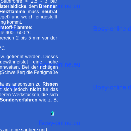
Stahlrohre > 2,5 - 3 bar
aterialdicke
, dem
Brenner
Heizflamme
muss
neutral
gel) und weich eingestellt
zung kommt.
rstoff-Flamme:
le 400 - 600 °C
ereich 2 bis 5 mm vor der
 °C
w. getrennt werden. Dieses
ewährleistet eine hohe
nnweiten. Bei der richtigen
(Schweißer) die Fertigmaße
 da es ansonsten zu
Rissen
t sich jedoch
nicht
für das
nderen Werkstücken, die sich
Sonderverfahren
wie z. B.
 auf eine saubere und