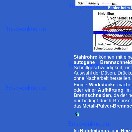
Fehler beim
Stahlrohre
können mit ei
autogene Brennschnei
Schnittgeschwindigkeit, un
Auswahl der Düsen, Drücke
ohne Nacharbeit herstellen.
Einige
Werkstücke
machen 
oder einer
Aufhärtung
im 
Brennschneiden
, da der 
nur bedingt durch Brennsch
das
Metall-Pulver-Brenns
Im
Rohrleitungs-
und
Heiz