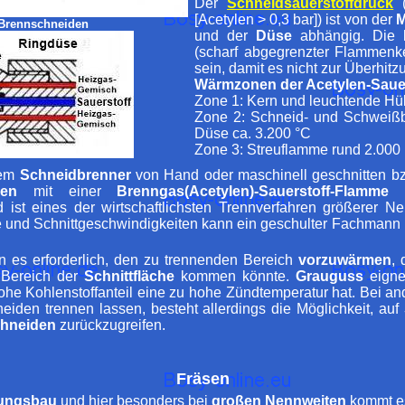
Der
Schneidsauerstoffdruck
(
[Acetylen > 0,3 bar]) ist von der
M
 Brennschneiden
und der
Düse
abhängig. Die
(scharf abgegrenzter Flammenke
sein, damit es nicht zur Überhit
Wärmzonen der Acetylen-Saue
Zone 1: Kern und leuchtende Hül
Zone 2: Schneid- und Schweißb
Düse ca. 3.200 °C
Zone 3: Streuflamme rund 2.000
nem
Schneidbrenner
von Hand oder maschinell geschnitten bz
den
mit einer
Brenngas(Acetylen)-Sauerstoff-Flamme
g
d ist eines der wirtschaftlichsten Trennverfahren größerer Ne
 und Schnittgeschwindigkeiten kann ein geschulter Fachmann 
es erforderlich, den zu trennenden Bereich
vorzuwärmen
,
Bereich der
Schnittfläche
kommen könnte.
Grauguss
eigne
hohe Kohlenstoffanteil eine zu hohe Zündtemperatur hat. Bei a
eiden trennen lassen, besteht allerdings die Möglichkeit, auf
chneiden
zurückzugreifen.
Fräsen
ungsbau
und hier besonders bei
großen Nennweiten
kommt es