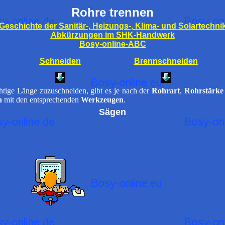
Rohre trennen
Geschichte der Sanitär-, Heizungs-, Klima- und Solartechni
Abkürzungen im SHK-Handwerk
Bosy-online-ABC
Schneiden
Brennschneiden
chtige Länge zuzuschneiden, gibt es je nach der
Rohrart
,
Rohrstärke
n
mit den entsprechenden
Werkzeugen
.
Sägen