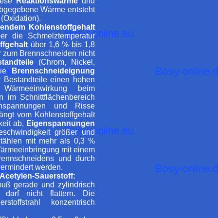
diese
Reaktionswärme
und
bgegebene Wärme entsteht
(Oxidation).
gendem Kohlenstoffgehalt
ber die Schmelztemperatur
ffgehalt
über 1,6 % bis 1,8
r zum Brennschneiden nicht
tandteile
(Chrom, Nickel,
die
Brennschneideignung
r Bestandteile einen hohen
 Wärmeeinwirkung beim
 im Schnittflächenbereich
enspannungen und Risse
ngt vom Kohlenstoffgehalt
eit ab,
Eigenspannungen
eschwindigkeit größer und
Stählen mit mehr als 0,3 %
Wärmeeinbringung mit einem
ennschneidens und durch
ermindert werden.
Acetylen-Sauerstoff:
ß gerade und zylindrisch
arf nicht flattern. Die
toffstrahl konzentrisch