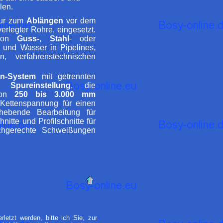
len.
 nur zum
Ablängen
vor dem
verlegter Rohre, eingesetzt.
 von
Guss-
,
Stahl
- oder
 und Wasser in Pipelines,
n, verfahrenstechnischen
en-System
mit getrennten
are
Spureinstellung
, die
 von
250 bis 3.000 mm
Kettenspannung für einen
hebende Bearbeitung für
itte und Profilschnitte für
achgerechte Schweißungen
letzt werden, bitte ich Sie, zur