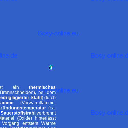
t ein
thermisches
Brennschneiden), bei dem
iedriglegierter Stahl
) durch
Flamme
(Vorwärmflamme,
tzündungstemperatur
(ca.
n
Sauerstoffstrahl
verbrennt
terial (Oxide) hinterlässt
 Vorgang entsteht Wärme