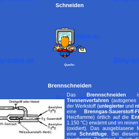
Schneiden
Quelle:
Brennschneiden
Das
Brennschneiden
is
Trennenverfahren
(autogenes 
der Werkstoff (
unlegierter
und
n
eine
Brenngas-Sauerstoff-
Heizflamme) örtlich auf die
En
1.150 °C) erwärmt und im reine
(oxidiert). Das ausgeblasene Ma
eine
Schnittfuge
. Bei diesem