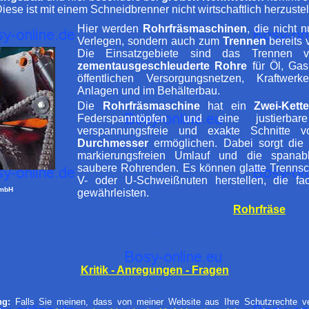
se ist mit einem Schneidbrenner nicht wirtschaftlich herzustel
Hier werden
Rohrfräsmaschinen
, die nicht
Verlegen, sondern auch zum
Trennen
bereits 
Die Einsatzgebiete sind das Trennen
zementausgeschleuderte Rohre
für Öl, Gas
öffentlichen Versorgungsnetzen, Kraftwerke
Anlagen und im Behälterbau.
Die
Rohrfräsmaschine
hat ein
Zwei-Kett
Federspanntöpfen und eine justierb
verspannungsfreie und exakte Schnitte
Durchmesser
ermöglichen. Dabei sorgt die 
markierungsfreien Umlauf und die spanab
saubere Rohrenden. Es können glatte Trennschn
V- oder U-Schweißnuten herstellen, die f
GmbH
gewährleisten.
Rohrfräse
.
Kritik - Anregungen - Fragen
.
ung:
Falls Sie meinen, dass von meiner Website aus Ihre Schutzrechte ver