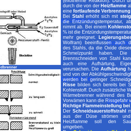
(exotherme Reaktion). Durch 
durch die von der
Heizflamme
a
eine
fortlaufende Verbrennung
Bei
Stahl
erhöht sich mit
stei
die Entzündungstemperatur, a
nimmt ab. Bei einem
Kohlensto
% ist die Entzündungstemperatu
mehr geeignet.
Legierungsbes
Wolfram) beeinflussen auch 
des Stahls, da die Oxide diese
Schmelzpunkt haben. Die
Brennschneiden von Stahl kann
auch eine Aufhärtung, Eig
idbrenner
verursachen. Die
Aufhärtung
hä
und von der Abkühlgeschwindigk
werden bei geringer Schneidg
Risse
bilden sich bereits bei 
Kohlenstoff. Durch zusätzliche 
Wärmebrenner während des Br
Vorwämen kann die Rissgefahr v
Richtige Flammeinstellung bei 
Der
Schneidsauerstoffstrahl
mu
aus der Düse strömen und d
Heizflamme soll den Sauers
umgeben.