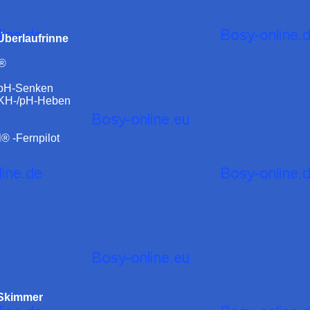
berlaufrinne
e®
 pH-Senken
r KH-/pH-Heben
® -Fernpilot
Skimmer