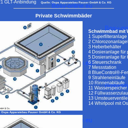
- 21 GLT-Anbindung
Quelle: Ospa Apparatebau Pauser GmbH & Co. KG
Private Schwimmbäder
Schwimmbad mit W
1 Superfilteranlage
2 Chlorozonanlag
3 Heberbehälter
4 Dosieranlage für
5 Dosieranlage fü
6 Steuerschrank
7 Messstation
8 BlueControl®-Fer
9 Strahleneinläufe
10 Rinnenabläufe
11 Wasserspeicher
12 Füllwasserzulau
13 Umsteuerventile
14 Whirlpool mit O
: Ospa Apparatebau Pauser GmbH & Co. KG