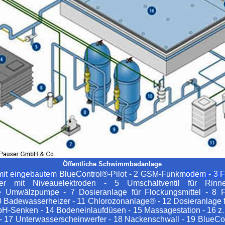
Öffentliche Schwimmbadanlage
mit eingebautem BlueControl®-Pilot - 2 GSM-Funkmodem - 3 F
er mit Niveauelektroden - 5 Umschaltventil für Rinn
e Umwälzpumpe - 7 Dosieranlage für Flockungsmittel - 8 Fi
10 Badewasserheizer - 11 Chlorozonanlage® - 12 Dosieranlage 
pH-Senken - 14 Bodeneinlaufdüsen - 15 Massagestation - 16 z. 
- 17 Unterwasserscheinwerfer - 18 Nackenschwall - 19 BlueCon