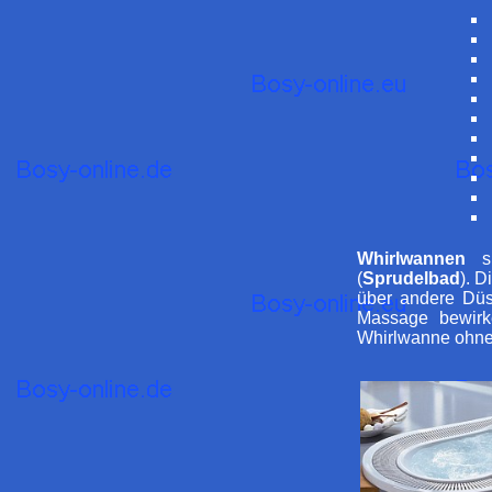
Whirlwannen
s
(
Sprudelbad
). D
über andere D
Massage bewirk
Whirlwanne ohne