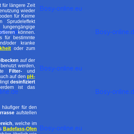
 für längere Zeit
Benutzung wieder
rboden für Keime
n Sprudeleffekt
ngengängige
ortieren können.
 für bestimmte
und/oder kranke
kheit
oder zum
lbecken
auf der
benutzt werden,
gute
Filter-
und
 auch auf den
pH-
dingt
desinfiziert
erdem ist das
häufiger für den
rrasse
aufstellen
reich
, welche im
es
Badefass-Ofen