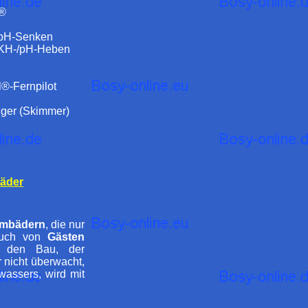
e®
 pH-Senken
r KH-/pH-Heben
®-Fernpilot
iger (Skimmer)
äder
mmbädern
, die nur
auch von
Gästen
 den Bau, der
 nicht überwacht,
assers, wird mit