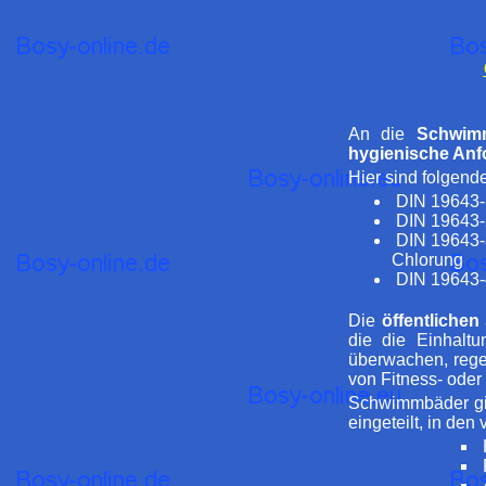
An die
Schwim
hygienische An
Hier sind folgen
DIN 19643-1
DIN 19643-2
DIN 19643-3:
Chlorung
DIN 19643-4
Die
öffentliche
die die Einhalt
überwachen, rege
von Fitness- oder
Schwimmbäder gib
eingeteilt, in de