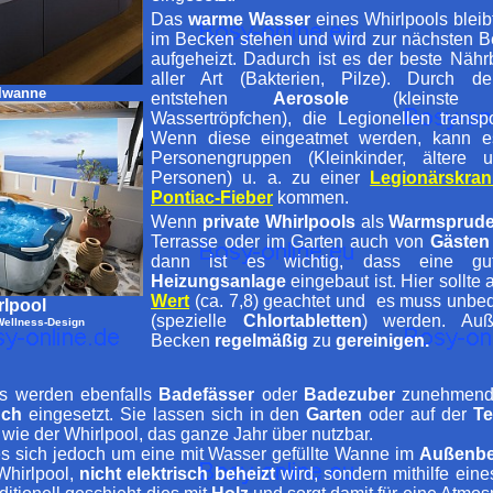
Das
warme Wasser
eines Whirlpools bleibt
im Becken stehen und wird zur nächsten 
aufgeheizt. Dadurch ist es der beste Näh
aller Art (Bakterien, Pilze). Durch de
lwanne
entstehen
Aerosole
(kleinste lu
Wassertröpfchen), die Legionellen transp
Wenn diese eingeatmet werden, kann es
Personengruppen (Kleinkinder, ältere 
Personen) u. a. zu einer
Legionärskran
Pontiac-Fieber
kommen.
Wenn
private Whirlpools
als
Warmsprude
Terrasse oder im Garten auch von
Gästen
dann ist es wichtig, dass eine 
Heizungsanlage
eingebaut ist. Hier sollte
Wert
(ca. 7,8) geachtet und es muss unbe
rlpool
(spezielle
Chlortabletten
) werden. Auß
Wellness-Design
Becken
regelmäßig
zu
gereinigen.
s werden ebenfalls
Badefässer
oder
Badezuber
zunehmend 
uch
eingesetzt. Sie lassen sich in den
Garten
oder auf der
Te
 wie der Whirlpool, das ganze Jahr über nutzbar.
es sich jedoch um eine mit Wasser gefüllte Wanne im
Außenbe
hirlpool,
nicht elektrisch beheizt
wird, sondern mithilfe ein