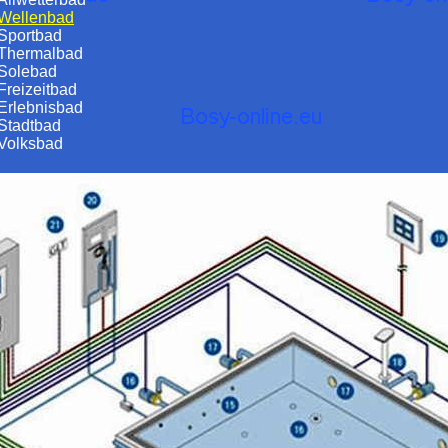
Wellenbad
Sportbad
Thermalbad
Solebad
Freizeitbad
Erlebnisbad
Stadtbad
Volksbad