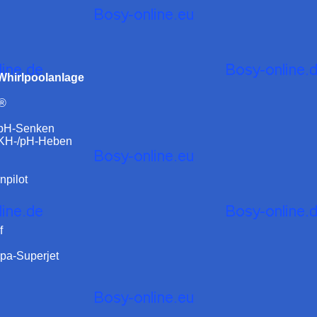
hirlpoolanlage
e®
 pH-Senken
r KH-/pH-Heben
npilot
f
spa-Superjet