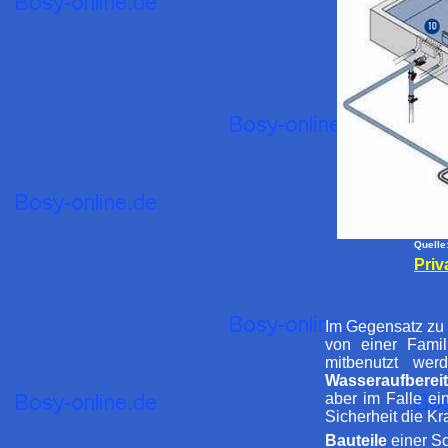
Quelle
Priv
Im Gegensatz zu 
von einer Fami
mitbenutzt we
Wasseraufberei
aber im Falle e
Sicherheit die K
Bauteile
einer S