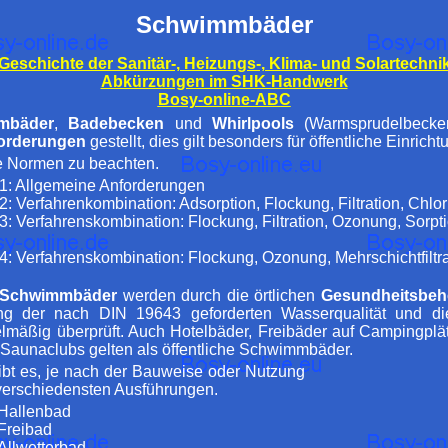
Schwimmbäder
Geschichte der Sanitär-, Heizungs-, Klima- und Solartechni
Abkürzungen im SHK-Handwerk
Bosy-online-ABC
mbäder
,
Badebecken
und
Whirlpools
(Warmsprudelbeck
forderungen
gestellt, dies gilt besonders für öffentliche Einrich
de Normen zu beachten.
: Allgemeine Anforderungen
: Verfahrenkombination: Adsorption, Flockung, Filtration, Chlo
 Verfahrenskombination: Flockung, Filtration, Ozonung, Sorption
: Verfahrenskombination: Flockung, Ozonung, Mehrschichtfiltra
n Schwimmbäder
werden durch die örtlichen
Gesundheitsbeh
ung der nach DIN 19643 geforderten Wasserqualität und di
lmäßig überprüft. Auch Hotelbäder, Freibäder auf Campingpl
 Saunaclubs gelten als öffentliche Schwimmbäder.
t es, je nach der Bauweise oder Nutzung
n verschiedensten Ausführungen.
Hallenbad
Freibad
Allwetterbad