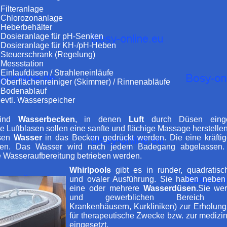
Filteranlage
Chlorozonanlage
Heberbehälter
Dosieranlage für pH-Senken
Dosieranlage für KH-/pH-Heben
Steuerschrank (Regelung)
Messstation
Einlaufdüsen / Strahleneinläufe
Oberflächenreiniger (Skimmer) / Rinnenabläufe
Bodenablauf
evtl. Wasserspeicher
ind
Wasserbecken
, in denen
Luft
durch Düsen einge
ie Luftblasen sollen eine sanfte und flächige Massage herstel
üsen
Wasser
in das Becken gedrückt werden. Die eine kräftig
en. Das Wasser wird nach jedem Badegang abgelassen.
 Wasseraufbereitung betrieben werden.
Whirlpools
gibt es in runder, quadratisch
und ovaler Ausführung. Sie haben nebe
eine oder mehrere
Wasserdüsen
.Sie we
und gewerblichen Bereich (Wel
Krankenhäusern, Kurkliniken) zur Erholung
für therapeutische Zwecke bzw. zur medizi
eingesetzt.