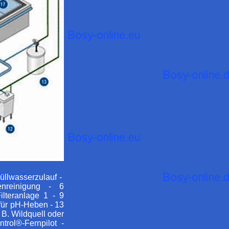
üllwasserzulauf -
enreinigung - 6
lteranlage 1 - 9
für pH-Heben - 13
B. Wildquell oder
trol®-Fernpilot -