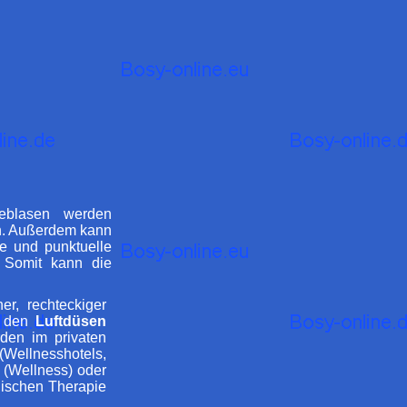
blasen werden
len. Außerdem kann
e und punktuelle
 Somit kann die
er, rechteckiger
n den
Luftdüsen
rden im privaten
lnesshotels,
 (Wellness) oder
nischen Therapie