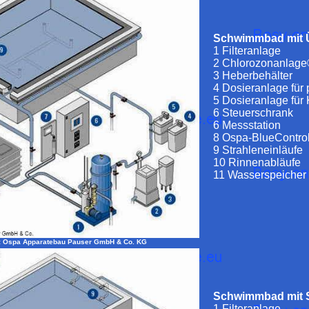
Schwimmbad mit Ü
1 Filteranlage
2 Chlorozonanlag
3 Heberbehälter
4 Dosieranlage für
5 Dosieranlage fü
6 Steuerschrank
6 Messstation
8 Ospa-BlueControl
9 Strahleneinläufe
10 Rinnenabläufe
11 Wasserspeicher
: Ospa Apparatebau Pauser GmbH & Co. KG
Schwimmbad mit 
1 Filteranlage