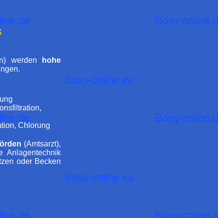
k
en) werden
hohe
tungen.
rung
sfiltration,
tion, Chlorung
örden
(Amtsarzt),
e Anlagentechnik
ätzen oder Becken