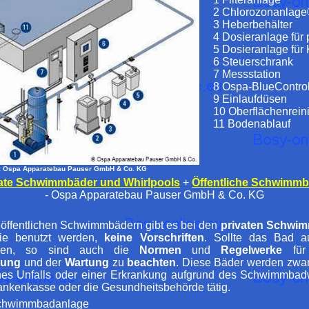
2 Chlorozonanlag
3 Heberbehälter
4 Dosieranlage für
5 Dosieranlage fü
6 Steuerschrank
7 Messstation
8 Ospa-BlueControl
9 Einlaufdüsen
10 Oberflächenrein
11 Bodenablauf
: Ospa Apparatebau Pauser GmbH & Co. KG
ate Schwimmbäder und Whirlpools
+
Öffentliche Schwimmb
- Ospa Apparatebau Pauser GmbH & Co. KG
öffentlichen Schwimmbädern gibt es bei den
privaten Schwi
lie benutzt werden,
keine Vorschriften
. Sollte das Bad 
rden, so sind auch die
Normen
und
Regelwerke
für
tung
und der
Wartung
zu
beachten
. Diese Bäder werden zwar
ines Unfalls oder einer Erkrankung aufgrund des Schwimmbadw
rankenkasse oder die Gesundheitsbehörde tätig.
chwimmbadanlage