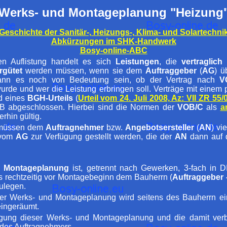
Werks- und Montageplanung "Heizung
Geschichte der Sanitär-, Heizungs-, Klima- und Solartechni
Abkürzungen im SHK-Handwerk
Bosy-online-ABC
en Auflistung handelt es sich
Leistungen
, die
vertraglich
rgütet
werden müssen, wenn sie dem
Auftraggeber
(
AG
) ü
kann es noch von Bedeutung sein, ob der Vertrag nach
V
rde und wer die Leistung erbringen soll. Verträge mit einem 
d eines
BGH-Urteils
(
Urteil vom 24. Juli 2008, Az: VII ZR 55/
 abgeschlossen. Hierbei sind die Normen der
VOB/C
als
a
erhin gültig.
n müssen dem
Auftragnehmer
bzw.
Angebotsersteller
(
AN
) vi
 vom
AG
zur Verfügung gestellt werden, die der
AN
dann auf d
d Montageplanung
ist, getrennt nach Gewerken, 3-fach in D
is rechtzeitig vor Montagebeginn dem Bauherrn (
Auftraggeber 
ulegen.
ser Werks- und Montageplanung wird seitens des Bauherrn ei
ingeräumt.
egung dieser Werks- und Montageplanung und die damit ve
des Auftragnehmers.