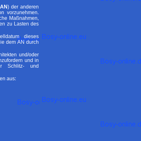
AN
) der anderen
ion vorzunehmen.
liche Maßnahmen,
hen zu Lasten des
elldatum dieses
die dem AN durch
itekten und/oder
zufordern und in
r Schlitz- und
en aus: