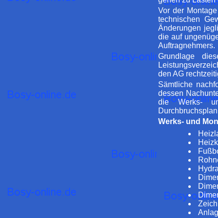
Vor der Montage 
technischen Gew
Änderungen jegl
die auf ungenüge
Auftragnehmers.
Grundlage dies
Leistungsverzei
den AG rechtzeit
Sämtliche nachf
dessen Nachunte
die Werks- un
Durchbruchsplanun
Werks- und Mon
Heizl
Heizk
Fußb
Rohne
Hydra
Dimen
Dimen
Dimen
Zeich
Anlag