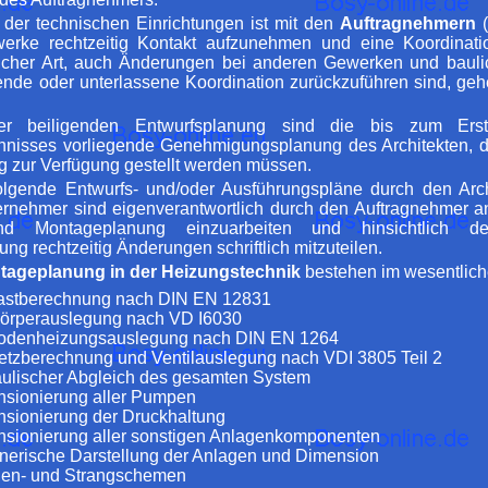
der technischen Einrichtungen ist mit den
Auftragnehmern
(
erke rechtzeitig Kontakt aufzunehmen und eine Koordinat
icher Art, auch Änderungen bei anderen Gewerken und bau
nde oder unterlassene Koordination zurückzuführen sind, ge
er beiligenden Entwurfsplanung sind die bis zum Erst
chnisses vorliegende Genehmigungsplanung des Architekten, 
ig zur Verfügung gestellt werden müssen.
olgende Entwurfs- und/oder Ausführungspläne durch den Arch
rnehmer sind eigenverantwortlich durch den Auftragnehmer an
d Montageplanung einzuarbeiten und hinsichtlich de
g rechtzeitig Änderungen schriftlich mitzuteilen.
tageplanung in der Heizungstechnik
bestehen im wesentlich
astberechnung nach DIN EN 12831
örperauslegung nach VD I6030
odenheizungsauslegung nach DIN EN 1264
tzberechnung und Ventilauslegung nach VDI 3805 Teil 2
ulischer Abgleich des gesamten System
sionierung aller Pumpen
sionierung der Druckhaltung
sionierung aller sonstigen Anlagenkomponenten
nerische Darstellung der Anlagen und Dimension
en- und Strangschemen