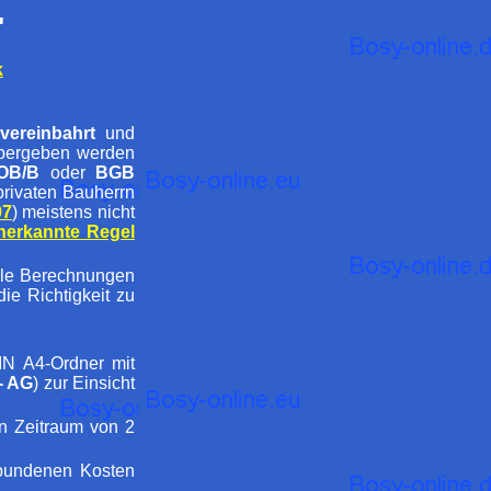
"
k
 vereinbahrt
und
bergeben werden
OB/B
oder
BGB
privaten Bauherrn
07
) meistens nicht
nerkannte Regel
ele Berechnungen
ie Richtigkeit zu
IN A4-Ordner mit
- AG
) zur Einsicht
n Zeitraum von 2
rbundenen Kosten