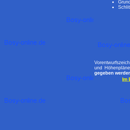
Grund
Schli
Vorentwurfszeich
und Höhenplänen
gegeben werde
Im 