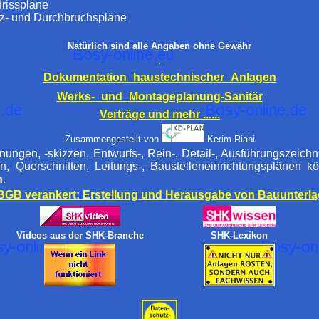
risspläne
tz- und Durchbruchspläne
Natürlich sind alle Angaben ohne Gewähr
.
Dokumentation_haustechnischer_Anlagen
Werks-_und_Montageplanung-Sanitär
Verträge und mehr ......
Zusammengestellt von
Kerim Riahi
nungen, -skizzen, Entwurfs-, Rein-, Detail-, Ausführungszeic
, Querschnitten, Leitungs-, Baustelleneinrichtungsplänen 
n
.
BGB verankert: Erstellung und Herausgabe von Bauunterl
Videos aus der SHK-Branche
SHK-Lexikon