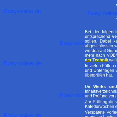
Bei der folgend
entsprechend
ve
sollen. Dabei 
abgeschlossen wu
werden auf Grun
mehr nach VOB/B
der Technik
weit
In vielen Fälle
und Unterlagen
überprüfen hat.
.
Die
Werks- un
Inhaltsverzeichn
und Prüfung vorz
Zur Prüfung die
Kalederwochen e
Verspätete Vorl
gehen zu Lasten 