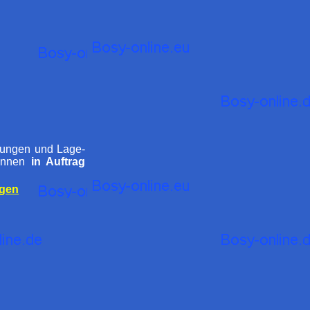
hnungen und Lage-
können
in Auftrag
agen