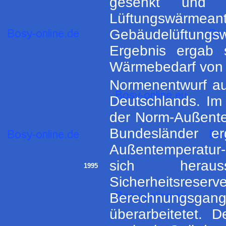
gesenkt und d
Lüftungswä
Gebäudelüftungs
Ergebnis ergab s
Wärmebedarf von 
Normenentwurf au
Deutschlands. Im
der Norm-Außente
Bundesländer er
Außentemperatur-
sich heraus
1995
Sicherheitsres
Berechnungsgang f
überarbeitetet. 