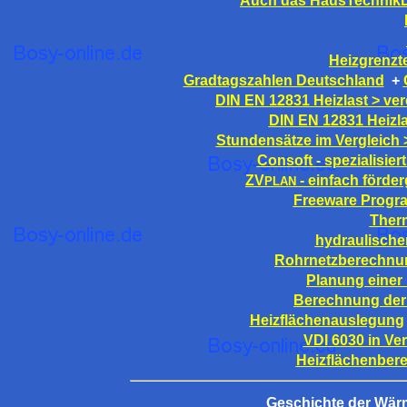
Auch das HausTechnikDi
Heizgrenzt
Gradtagszahlen Deutschland
+
DIN EN 12831 Heizlast > ver
DIN EN 12831 Heizla
Stundensätze im Vergleich >
Consoft - spezialisier
ZV
- einfach förde
PLAN
Freeware Progr
Ther
hydraulische
Rohrnetzberechnu
Planung einer
Berechnung der
Heizflächenauslegung
VDI 6030 in Ve
Heizflächenber
Geschichte der Wär