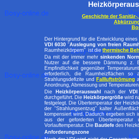
Heizkörperaus
Geschichte der Sanitär-,
Abkürzun
Bo
Der Hintergrund für die Entwicklung eine
VDI 6030
"
Auslegung von freien Raumh
Raumheizkörpern" ist die
thermische Beh
Da mit der immer mehr
sinkenden Norm
Nutzer auf die bessere Dämmung z. B.
Empfindlichkeit gegenüber Temperaturun
erforderlich, die Raumheizflächen so a
Strahlungsdefizite und
Fallluftströmung
a
Anordnung, Abmessung und Temperaturen 
Die
Heizkörperauswahl
nach der
VDI
durchgeführt. Die
Heizkörpergröße
wird n
festgelegt. Die Übertemperatur der Heizkö
der "Strahlungsentzug" kalter Außenfläc
kompensiert wird. Dadurch ergeben sich 
aus der geforderten Übertemperatur u
Vorlauftemperatur. Die
Bautiefe
des Heizkö
Anforderungszone