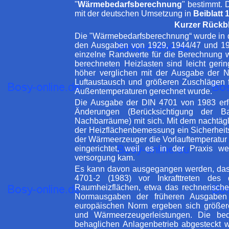
"
Wärmebedarfsberechnung
" bestimmt. 
mit der deutschen Umsetzung in
Beiblatt 
Kurzer Rückbl
Die "Wärmebedarfsberechnung“ wurde in de
den Ausgaben von 1929, 1944/47 und 19
einzelne Randwerte für die Berechnung
berechneten Heizlasten sind leicht ger
höher verglichen mit der Ausgabe der 
Luftaustausch und größeren Zuschlägen 
Außentemperaturen gerechnet wurde.
Die Ausgabe der DIN 4701 von 1983 erfol
Änderungen (Berücksichtigung der Ba
Nachbarräume) mit sich. Mit dem nachtägli
der Heizflächenbemessung ein Sicherhei
der Wärmeerzeuger die Vorlauftemperatur i
eingerichtet, weil es in der Praxis 
versorgung kam.
Es kann davon ausgegangen werden, das
4701-2 (1983) vor Inkrafttreten des
Raumheizflächen, etwa das rechnerische
Normausgaben der früheren Ausgaben 
europäischen Norm ergeben sich größere 
und Wärmeerzeugerleistungen. Die bed
behaglichen Anlagenbetrieb abgesteckt w