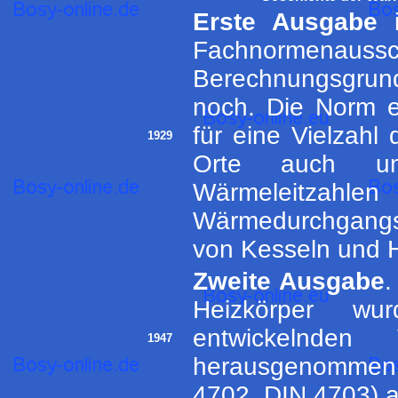
Erste Ausgabe
i
Fachnormenauss
Berechnungsgrund
noch. Die Norm e
für eine Vielzahl
1929
Orte auch umf
Wärmeleitza
Wärmedurchgangs
von Kesseln und H
Zweite Ausgabe
.
Heizkörper wu
entwickelnden 
1947
herausgenommen 
4702, DIN 4703)