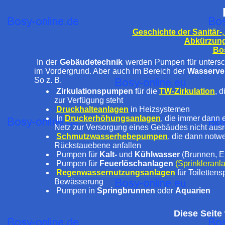
Geschichte der Sanitär-,
Abkürzun
Bo
In der
Gebäudetechnik
werden Pumpen für unterschi
im Vordergrund. Aber auch im Bereich der
Wasserve
So z. B.
Zirkulationspumpen
für die
TW-Zirkulation
, 
zur Verfügung steht
Druckhalteanlagen
in Heizsystemen
In
Druckerhöhungsanlagen
, die immer dann 
Netz zur Versorgung eines Gebäudes nicht ausr
Schmutzwasserhebepumpen
, die dann notw
Rückstauebene anfallen
Pumpen für
Kalt-
und
Kühlwasser
(Brunnen, 
Pumpen für
Feuerlöschanlagen
(Sprinkleranl
Regenwassernutzungsanlagen
für Toiletten
Bewässerung
Pumpen in
Springbrunnen
oder
Aquarien
Diese Seite